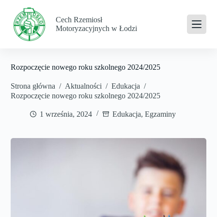
P
r
Cech Rzemiosł
z
Motoryzacyjnych w Łodzi
e
j
d
ź
Rozpoczęcie nowego roku szkolnego 2024/2025
d
o
Strona główna
/
Aktualności
/
Edukacja
/
t
Rozpoczęcie nowego roku szkolnego 2024/2025
r
e
ś
1 września, 2024
Edukacja
,
Egzaminy
c
i