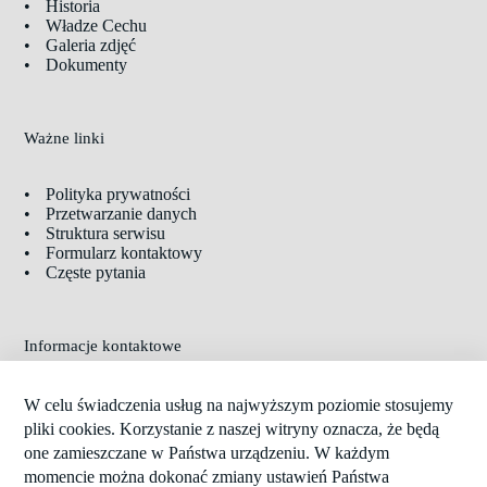
Historia
Władze Cechu
Galeria zdjęć
Dokumenty
Ważne linki
Polityka prywatności
Przetwarzanie danych
Struktura serwisu
Formularz kontaktowy
Częste pytania
Informacje kontaktowe
Adres:
Brzozowa 3, 93-101 Łódź
W celu świadczenia usług na najwyższym poziomie stosujemy
Telefon:
509-852-906
pliki cookies. Korzystanie z naszej witryny oznacza, że będą
E-mail:
kancelaria.crm.lodz@gmail.com
one zamieszczane w Państwa urządzeniu. W każdym
Godziny pracy: Środa 09:00 – 14:00
momencie można dokonać zmiany ustawień Państwa
Copyright © 2026 —
Cech Rzemiosł Motoryzacyjnych w