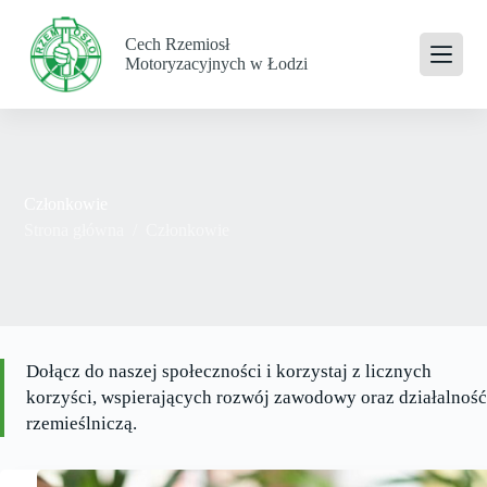
P
r
Cech Rzemiosł
z
Motoryzacyjnych w Łodzi
e
j
d
ź
d
o
t
Członkowie
r
Strona główna
/
Członkowie
e
ś
c
i
Dołącz do naszej społeczności i korzystaj z licznych
korzyści, wspierających rozwój zawodowy oraz działalność
rzemieślniczą.